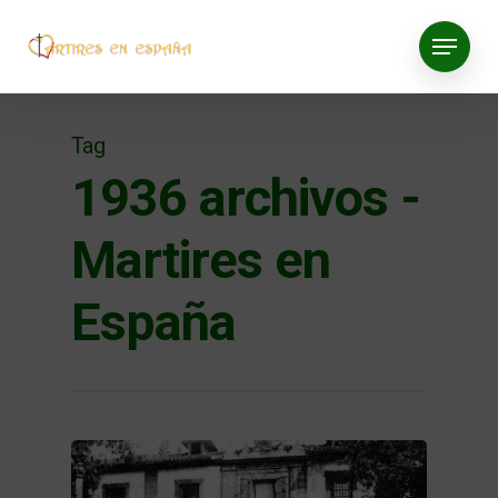
Tag
1936 archivos -
Martires en
España