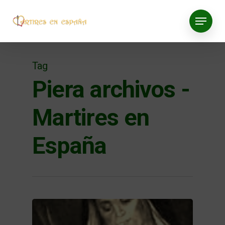
Tag
Piera archivos -
Martires en
España