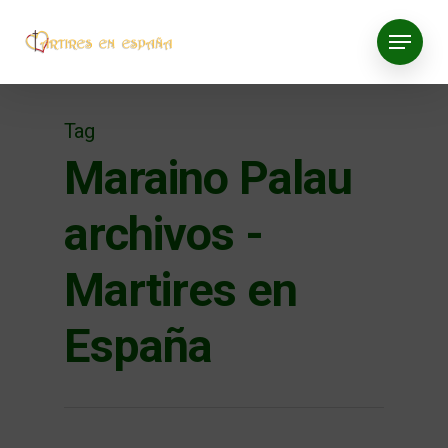
Tag
Maraino Palau
archivos -
Martires en
España